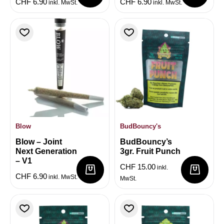
CHF
6.90
CHF
6.90
inkl. MwSt.
inkl. MwSt.
Blow
BudBouncy's
Blow – Joint
BudBouncy’s
Next Generation
3gr. Fruit Punch
– V1
CHF
15.00
inkl.
CHF
6.90
inkl. MwSt.
MwSt.