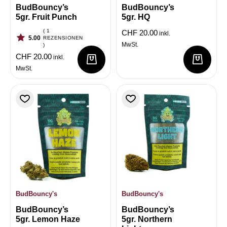
BudBouncy’s
BudBouncy’s
5gr. Fruit Punch
5gr. HQ
( 1
CHF
20.00
inkl.
5.00
REZENSIONEN
MwSt.
)
CHF
20.00
inkl.
MwSt.
BudBouncy's
BudBouncy's
BudBouncy’s
BudBouncy’s
5gr. Lemon Haze
5gr. Northern