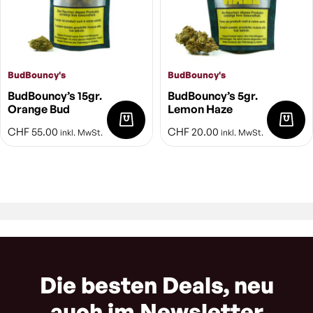
BudBouncy's
BudBouncy's
BudBouncy’s 15gr.
BudBouncy’s 5gr.
Orange Bud
Lemon Haze
CHF
55.00
CHF
20.00
inkl. MwSt.
inkl. MwSt.
Die besten Deals, neu
auch im Newsletter