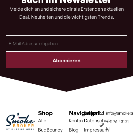
Melde dich an und sichere dir als Erster den aktuellen
Deal, Neuheiten und die wichtigsten Trends.
E-
Mail
Adresse
(erforderlich)
Shop
Navigation
Legal
info@smokebr
Alle
Kontakt
Datenschutz
+41 76 431 21
51
BudBouncy
Blog
Impressum