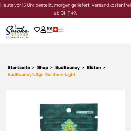
Heute vor 15 Uhr bestellt, morgen geliefert. Versandkostenfrei
ab CHF 49.
Startseite
Shop
BudBouncy
Blüten
>
>
>
>
BudBouncy’s 3gr. Northern Light