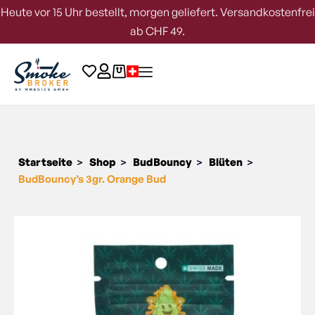
Heute vor 15 Uhr bestellt, morgen geliefert. Versandkostenfrei
ab CHF 49.
Startseite
Shop
BudBouncy
Blüten
>
>
>
>
BudBouncy’s 3gr. Orange Bud