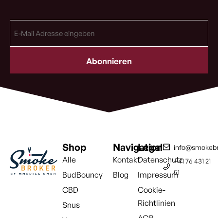
E-
Mail
Adresse
(erforderlich)
Shop
Navigation
Legal
info@smokebr
Alle
Kontakt
Datenschutz
+41 76 431 21
51
BudBouncy
Blog
Impressum
CBD
Cookie-
Richtlinien
Snus
AGB