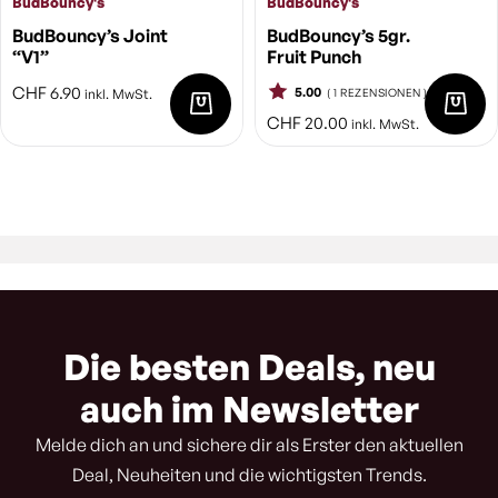
BudBouncy's
BudBouncy's
BudBouncy’s Joint
BudBouncy’s 5gr.
“V1”
Fruit Punch
CHF
6.90
5.00
inkl. MwSt.
( 1 REZENSIONEN )
CHF
20.00
inkl. MwSt.
Die besten Deals, neu
auch im Newsletter
Melde dich an und sichere dir als Erster den aktuellen
Deal, Neuheiten und die wichtigsten Trends.