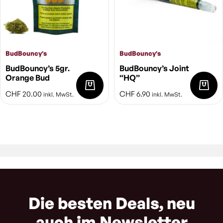
BudBouncy's
BudBouncy's
BudBouncy’s 5gr.
BudBouncy’s Joint
Orange Bud
“HQ”
CHF
20.00
CHF
6.90
inkl. MwSt.
inkl. MwSt.
Die besten Deals, neu
auch im Newsletter