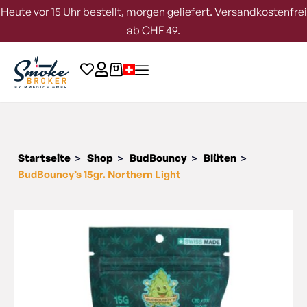
Heute vor 15 Uhr bestellt, morgen geliefert. Versandkostenfrei
ab CHF 49.
Startseite
Shop
BudBouncy
Blüten
>
>
>
>
BudBouncy’s 15gr. Northern Light