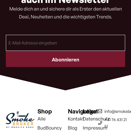
Melde dich an und sichere dir als Erster den aktuellen
Deal, Neuheiten und die wichtigsten Trends.
E-
Mail
Adresse
(erforderlich)
Shop
Navigation
Legal
info@smokebr
Alle
Kontakt
Datenschutz
+41 76 431 21
51
BudBouncy
Blog
Impressum