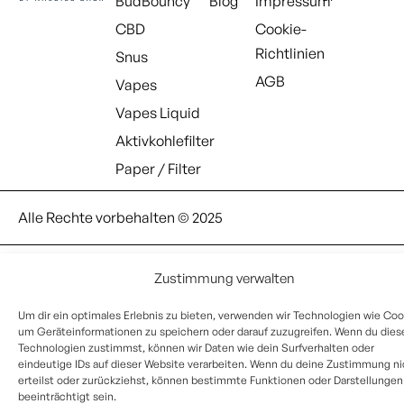
BudBouncy
Blog
Impressum
CBD
Cookie-
Richtlinien
Snus
AGB
Vapes
Vapes Liquid
Aktivkohlefilter
Paper / Filter
Alle Rechte vorbehalten © 2025
Die von dem Unternehmen verkauften Produkte sind keine
Zustimmung verwalten
Arzneimittel und sind nicht dazu bestimmt, Krankheiten zu
diagnostizieren, zu behandeln, zu heilen oder zu verhindern. Das
Um dir ein optimales Erlebnis zu bieten, verwenden wir Technologien wie Coo
Unternehmen gibt keine medizinischen Ratschläge. Wenn du in
um Geräteinformationen zu speichern oder darauf zuzugreifen. Wenn du dies
medizinischer Behandlung bist, empfehlen wir dir, vor der
Technologien zustimmst, können wir Daten wie dein Surfverhalten oder
eindeutige IDs auf dieser Website verarbeiten. Wenn du deine Zustimmung ni
Verwendung der Produkte deinen Arzt zu konsultieren.
erteilst oder zurückziehst, können bestimmte Funktionen oder Darstellungen
beeinträchtigt sein.