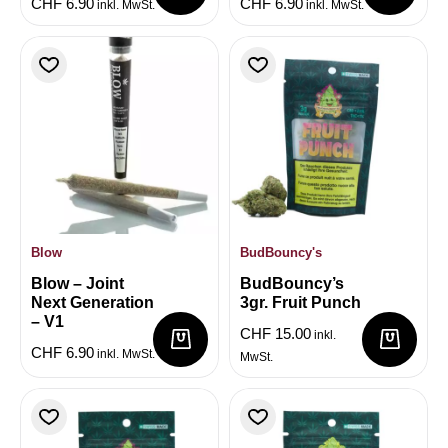
CHF
6.90
CHF
6.90
inkl. MwSt.
inkl. MwSt.
Blow
BudBouncy's
Blow – Joint
BudBouncy’s
Next Generation
3gr. Fruit Punch
– V1
CHF
15.00
inkl.
CHF
6.90
inkl. MwSt.
MwSt.