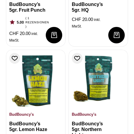
BudBouncy’s
BudBouncy’s
5gr. Fruit Punch
5gr. HQ
( 1
CHF
20.00
inkl.
5.00
REZENSIONEN
MwSt.
)
CHF
20.00
inkl.
MwSt.
BudBouncy's
BudBouncy's
BudBouncy’s
BudBouncy’s
5gr. Lemon Haze
5gr. Northern