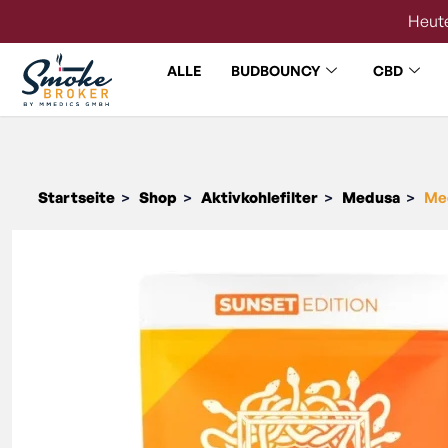
Heute
ALLE
BUDBOUNCY
CBD
Startseite
Shop
Aktivkohlefilter
Medusa
Med
>
>
>
>