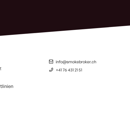
info@smokebroker.ch
z
+41 76 431 21 51
tlinien