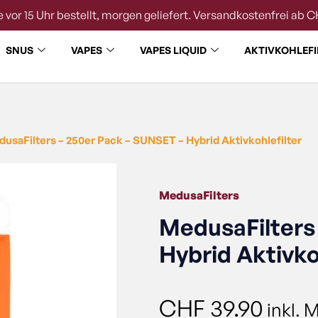
 vor 15 Uhr bestellt, morgen geliefert. Versandkostenfrei ab C
SNUS
VAPES
VAPES LIQUID
AKTIVKOHLEFI
usaFilters – 250er Pack – SUNSET – Hybrid Aktivkohlefilter
MedusaFilters
MedusaFilters
Hybrid Aktivko
CHF
39.90
inkl. 