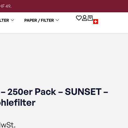
HF 49.
LTER
PAPER / FILTER
 – 250er Pack – SUNSET –
hlefilter
MwSt.