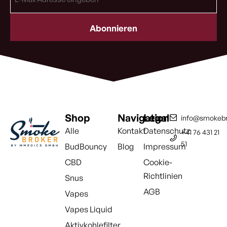
Mail
Adresse
(erforderlich)
Shop
Navigation
Legal
info@smokebr
Alle
Kontakt
Datenschutz
+41 76 431 21
51
BudBouncy
Blog
Impressum
CBD
Cookie-
Richtlinien
Snus
AGB
Vapes
Vapes Liquid
Aktivkohlefilter