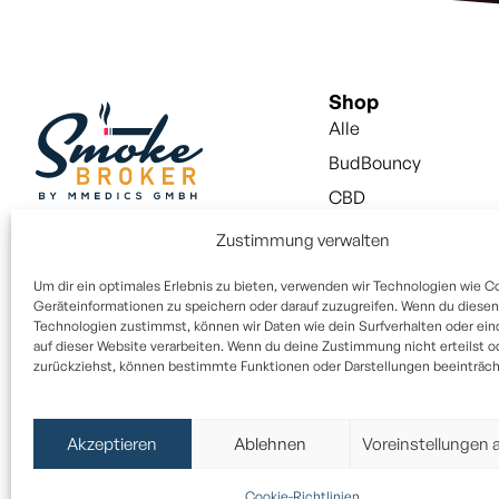
Shop
Alle
BudBouncy
CBD
Snus
Zustimmung verwalten
Vapes
Um dir ein optimales Erlebnis zu bieten, verwenden wir Technologien wie C
Vapes Liquid
Geräteinformationen zu speichern oder darauf zuzugreifen. Wenn du diesen
Technologien zustimmst, können wir Daten wie dein Surfverhalten oder ein
Aktivkohlefilter
auf dieser Website verarbeiten. Wenn du deine Zustimmung nicht erteilst o
zurückziehst, können bestimmte Funktionen oder Darstellungen beeinträcht
Paper / Filter
Alle Rechte vorbehalten © 2025
Akzeptieren
Ablehnen
Voreinstellungen 
Die von dem Unternehmen verkauften Produkte sind keine Arzneim
Cookie-Richtlinien