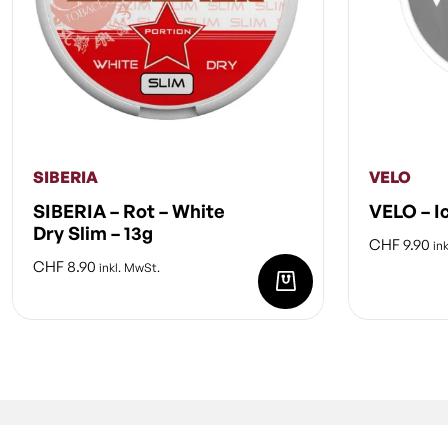
SIBERIA
VELO
SIBERIA – Rot – White
VELO – I
Dry Slim – 13g
CHF
9.90
ink
CHF
8.90
inkl. MwSt.