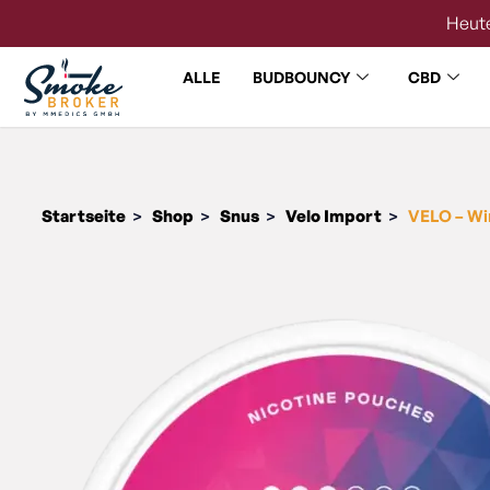
Heute
ALLE
BUDBOUNCY
CBD
Startseite
Shop
Snus
Velo Import
VELO – Wi
>
>
>
>