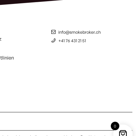
info@smokebroker.ch
z
+41 76 431 21 51
tlinien
0