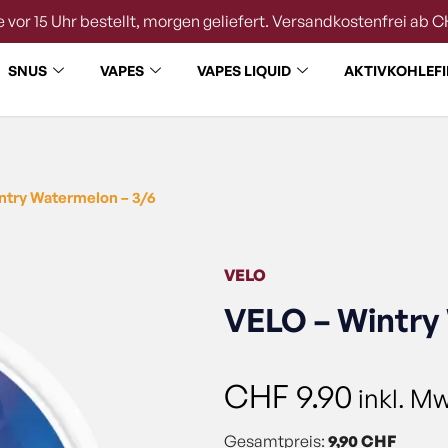
 vor 15 Uhr bestellt, morgen geliefert. Versandkostenfrei ab C
SNUS
VAPES
VAPES LIQUID
AKTIVKOHLEFI
ntry Watermelon – 3/6
VELO
VELO – Wintry
CHF
9.90
inkl. M
Gesamtpreis:
9,90 CHF