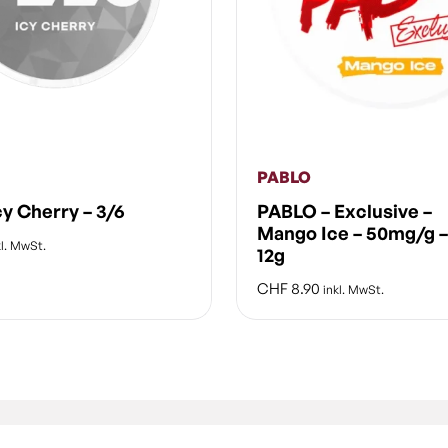
PABLO
cy Cherry – 3/6
PABLO – Exclusive –
Mango Ice – 50mg/g –
l. MwSt.
12g
CHF
8.90
inkl. MwSt.