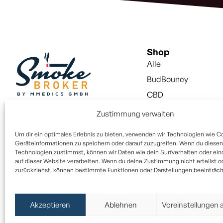
Shop
Alle
BudBouncy
CBD
Snus
Zustimmung verwalten
Vapes
Um dir ein optimales Erlebnis zu bieten, verwenden wir Technologien wie C
Vapes Liquid
Geräteinformationen zu speichern oder darauf zuzugreifen. Wenn du diesen
Technologien zustimmst, können wir Daten wie dein Surfverhalten oder ein
Aktivkohlefilter
auf dieser Website verarbeiten. Wenn du deine Zustimmung nicht erteilst o
zurückziehst, können bestimmte Funktionen oder Darstellungen beeinträcht
Paper / Filter
Alle Rechte vorbehalten © 2025
Akzeptieren
Ablehnen
Voreinstellungen 