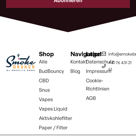
(erforderlich)
Shop
Navigation
Legal
info@smokebr
Alle
Kontakt
Datenschutz
+41 76 431 21
51
BudBouncy
Blog
Impressum
CBD
Cookie-
Richtlinien
Snus
AGB
Vapes
Vapes Liquid
Aktivkohlefilter
Paper / Filter