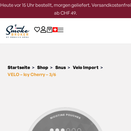
Heute vor 15 Uhr bestellt, morgen geliefert. Versandkostenfrei
ab CHF 49.
Startseite
Shop
Snus
Velo Import
>
>
>
>
VELO – Icy Cherry – 3/6