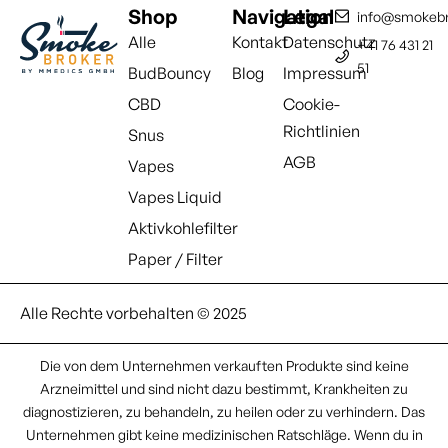
Shop
Navigation
Legal
info@smokebr
Alle
Kontakt
Datenschutz
+41 76 431 21
51
BudBouncy
Blog
Impressum
CBD
Cookie-
Richtlinien
Snus
AGB
Vapes
Vapes Liquid
Aktivkohlefilter
Paper / Filter
Alle Rechte vorbehalten © 2025
Die von dem Unternehmen verkauften Produkte sind keine
Arzneimittel und sind nicht dazu bestimmt, Krankheiten zu
diagnostizieren, zu behandeln, zu heilen oder zu verhindern. Das
Unternehmen gibt keine medizinischen Ratschläge. Wenn du in