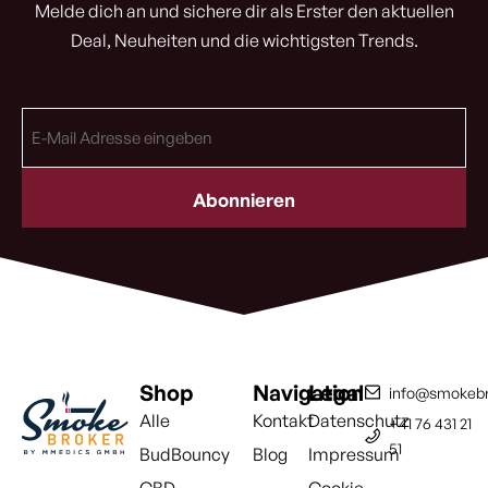
Melde dich an und sichere dir als Erster den aktuellen
Deal, Neuheiten und die wichtigsten Trends.
E-
Mail
Adresse
(erforderlich)
Shop
Navigation
Legal
info@smokebr
Alle
Kontakt
Datenschutz
+41 76 431 21
51
BudBouncy
Blog
Impressum
CBD
Cookie-