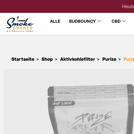
Heute
ALLE
BUDBOUNCY
CBD
Startseite
Shop
Aktivkohlefilter
Purize
Puri
>
>
>
>