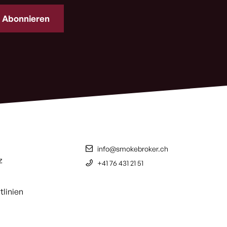
info@smokebroker.ch
z
+41 76 431 21 51
tlinien