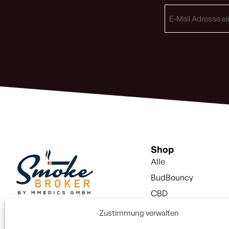
E-
Mail
Adresse
(erforderlich)
Shop
Alle
BudBouncy
CBD
Snus
Zustimmung verwalten
Vapes