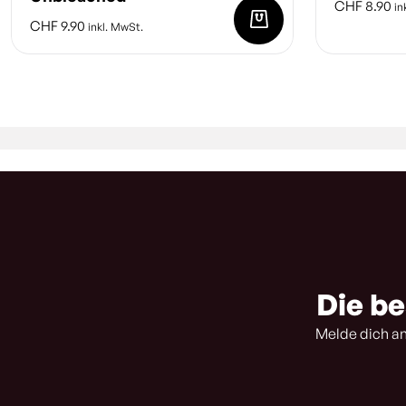
CHF
8.90
in
CHF
9.90
inkl. MwSt.
Die be
Melde dich an