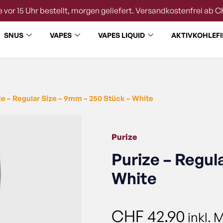
 vor 15 Uhr bestellt, morgen geliefert. Versandkostenfrei ab C
SNUS
VAPES
VAPES LIQUID
AKTIVKOHLEFI
ze – Regular Size – 9mm – 250 Stück – White
Purize
Purize – Regul
White
CHF
42.90
inkl. 