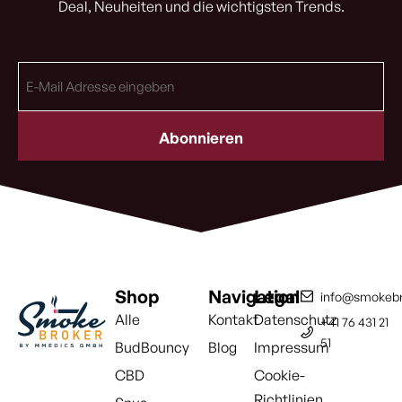
Deal, Neuheiten und die wichtigsten Trends.
E-
Mail
Adresse
(erforderlich)
Shop
Navigation
Legal
info@smokebr
Alle
Kontakt
Datenschutz
+41 76 431 21
51
BudBouncy
Blog
Impressum
CBD
Cookie-
Richtlinien