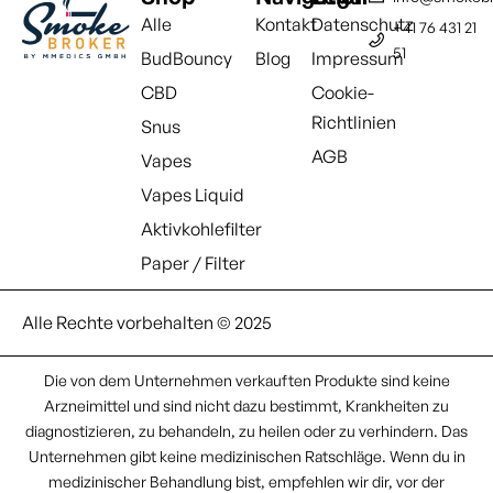
Alle
Kontakt
Datenschutz
+41 76 431 21
51
BudBouncy
Blog
Impressum
CBD
Cookie-
Richtlinien
Snus
AGB
Vapes
Vapes Liquid
Aktivkohlefilter
Paper / Filter
Alle Rechte vorbehalten © 2025
Die von dem Unternehmen verkauften Produkte sind keine
Arzneimittel und sind nicht dazu bestimmt, Krankheiten zu
diagnostizieren, zu behandeln, zu heilen oder zu verhindern. Das
Unternehmen gibt keine medizinischen Ratschläge. Wenn du in
medizinischer Behandlung bist, empfehlen wir dir, vor der