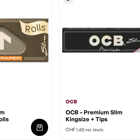
OCB
im
OCB – Premium Slim
olls
Kingsize + Tips
CHF
1.60
inkl. MwSt.