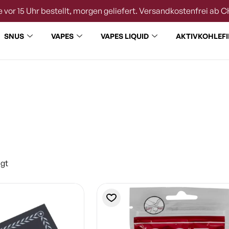
 vor 15 Uhr bestellt, morgen geliefert. Versandkostenfrei ab C
SNUS
VAPES
VAPES LIQUID
AKTIVKOHLEFI
igt