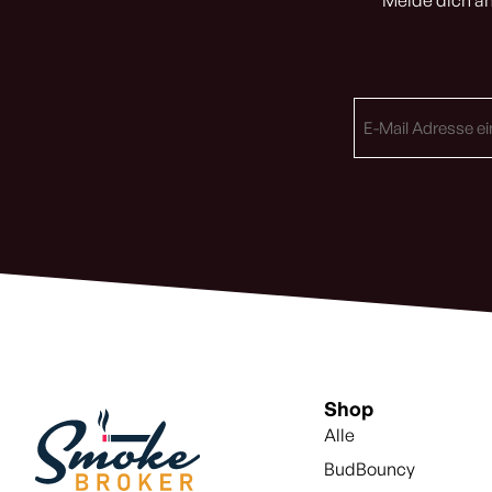
Melde dich an
E-
Mail
Adresse
(erforderlich)
Shop
Alle
BudBouncy