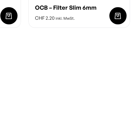
OCB – Filter Slim 6mm
CHF
2.20
inkl. MwSt.