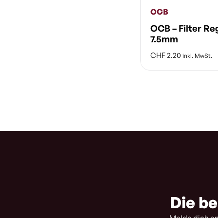
OCB
OCB – Filter Re
7.5mm
CHF
2.20
inkl. MwSt.
Die be