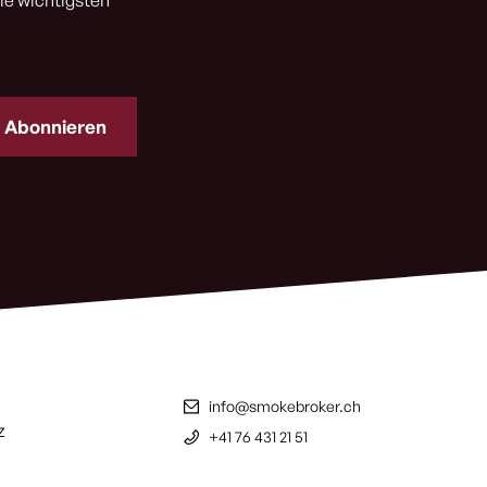
ie wichtigsten
info@smokebroker.ch
z
+41 76 431 21 51