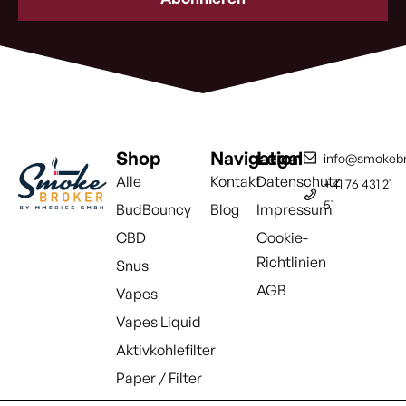
(erforderlich)
Shop
Navigation
Legal
info@smokebr
Alle
Kontakt
Datenschutz
+41 76 431 21
51
BudBouncy
Blog
Impressum
CBD
Cookie-
Richtlinien
Snus
AGB
Vapes
Vapes Liquid
Aktivkohlefilter
Paper / Filter