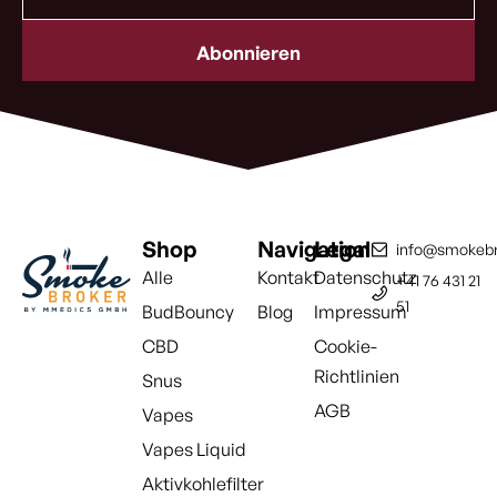
Mail
Adresse
(erforderlich)
Shop
Navigation
Legal
info@smokebr
Alle
Kontakt
Datenschutz
+41 76 431 21
51
BudBouncy
Blog
Impressum
CBD
Cookie-
Richtlinien
Snus
AGB
Vapes
Vapes Liquid
Aktivkohlefilter