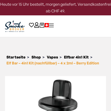
Heute vor 15 Uhr bestellt, morgen geliefert. Versandkostenfrei
ab CHF 49.
Startseite
Shop
Vapes
Elfbar 4in1 Kit
>
>
>
>
Elf Bar – 4in1 Kit (nachfüllbar) – 4 x 2ml – Berry Edition