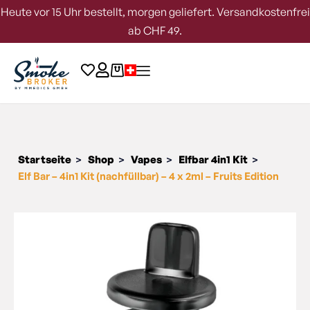
Heute vor 15 Uhr bestellt, morgen geliefert. Versandkostenfrei
ab CHF 49.
Startseite
Shop
Vapes
Elfbar 4in1 Kit
>
>
>
>
Elf Bar – 4in1 Kit (nachfüllbar) – 4 x 2ml – Fruits Edition