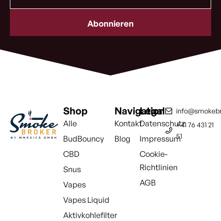
Mail
Adresse
(erforderlich)
Shop
Navigation
Legal
info@smokebr
Alle
Kontakt
Datenschutz
+41 76 431 21
51
BudBouncy
Blog
Impressum
CBD
Cookie-
Richtlinien
Snus
AGB
Vapes
Vapes Liquid
Aktivkohlefilter