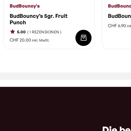
BudBouncy's
BudBounc
BudBouncy’s 5gr. Fruit
BudBounc
Punch
CHF
6.90
in
5.00
( 1 REZENSIONEN )
CHF
20.00
inkl. MwSt.
Die be