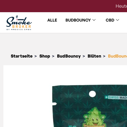
Heute
ALLE
BUDBOUNCY
CBD
Startseite
Shop
BudBouncy
Blüten
BudBounc
>
>
>
>