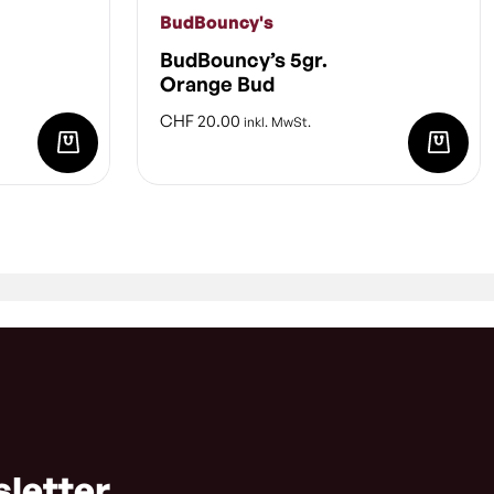
BudBouncy's
BudBouncy’s 5gr.
Orange Bud
CHF
20.00
inkl. MwSt.
sletter