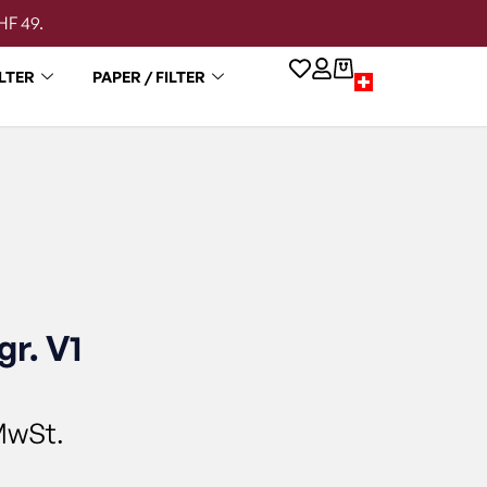
HF 49.
LTER
PAPER / FILTER
r. V1
MwSt.