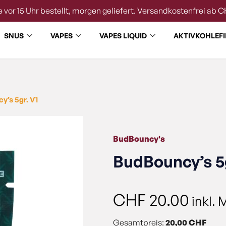
 vor 15 Uhr bestellt, morgen geliefert. Versandkostenfrei ab C
SNUS
VAPES
VAPES LIQUID
AKTIVKOHLEFI
y’s 5gr. V1
BudBouncy's
BudBouncy’s 5g
CHF
20.00
inkl. 
Gesamtpreis:
20,00 CHF