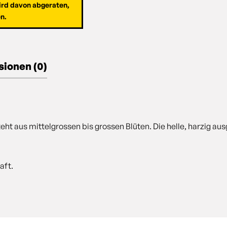
wird davon abgeraten,
n.
ionen (0)
eht aus mittelgrossen bis grossen Blüten. Die helle, harzig 
aft.