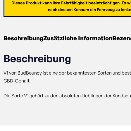
Dieses Produkt kann Ihre Fahrfähigkeit beeinträchtigen. Es 
nach dessen Konsum ein Fahrzeug zu lenke
Beschreibung
Zusätzliche Information
Rezens
Beschreibung
V1 von BudBouncy ist eine der bekanntesten Sorten und best
CBD-Gehalt.
Die Sorte V1 gehört zu den absoluten Lieblingen der Kundsch