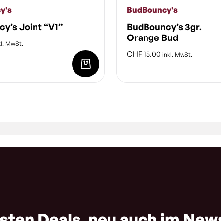
y's
BudBouncy's
y’s Joint “V1”
BudBouncy’s 3gr.
Orange Bud
kl. MwSt.
CHF
15.00
inkl. MwSt.
sten Deals, neu auch im New