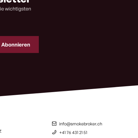
ie wichtigsten
info@smokebroker.ch
z
+41 76 431 21 51