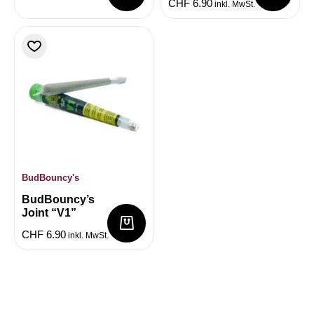
CHF
6.90
inkl. MwSt.
BudBouncy's
BudBouncy’s
Joint “V1”
CHF
6.90
inkl. MwSt.