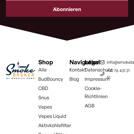
Adresse
(erforderlich)
Shop
Navigation
Legal
info@smokebr
Alle
Kontakt
Datenschutz
+41 76 431 21
51
BudBouncy
Blog
Impressum
CBD
Cookie-
Richtlinien
Snus
AGB
Vapes
Vapes Liquid
Aktivkohlefilter