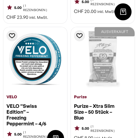
5.00
REZENSIONEN )
( 1
5.00
REZENSIONEN )
CHF
20.00
inkl. MwSt.
CHF
23.90
inkl. MwSt.
AUSVERKAUFT
VELO
Purize
VELO “Swiss
Purize – Xtra Slim
Edition” –
Size – 50 Stück –
Freezing
Blue
Peppermint – 4/6
( 1
5.00
REZENSIONEN )
( 1
5.00
REZENSIONEN )
CHF
8.90