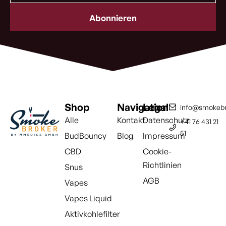
Adresse
(erforderlich)
Shop
Navigation
Legal
info@smokebr
Alle
Kontakt
Datenschutz
+41 76 431 21
51
BudBouncy
Blog
Impressum
CBD
Cookie-
Richtlinien
Snus
AGB
Vapes
Vapes Liquid
Aktivkohlefilter