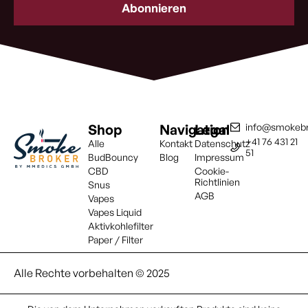
(erforderlich)
Shop
Navigation
Legal
info@smokebr
+41 76 431 21
Alle
Kontakt
Datenschutz
51
BudBouncy
Blog
Impressum
CBD
Cookie-
Richtlinien
Snus
AGB
Vapes
Vapes Liquid
Aktivkohlefilter
Paper / Filter
Alle Rechte vorbehalten © 2025