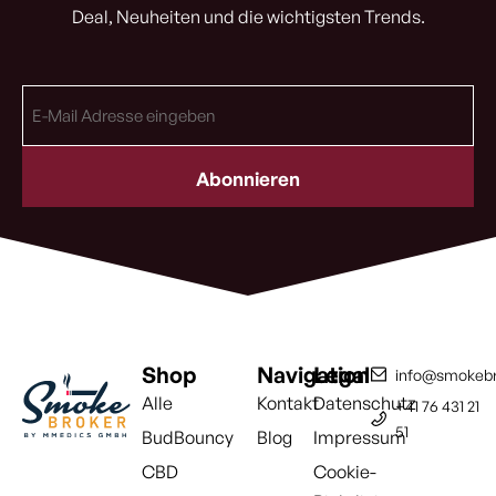
Deal, Neuheiten und die wichtigsten Trends.
E-
Mail
Adresse
(erforderlich)
Shop
Navigation
Legal
info@smokebr
Alle
Kontakt
Datenschutz
+41 76 431 21
51
BudBouncy
Blog
Impressum
CBD
Cookie-