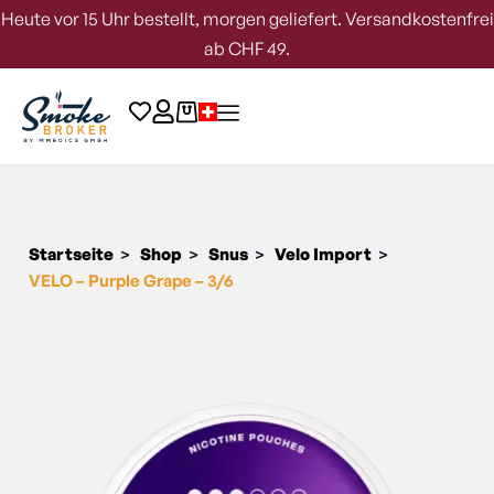
Heute vor 15 Uhr bestellt, morgen geliefert. Versandkostenfrei
ab CHF 49.
Startseite
Shop
Snus
Velo Import
>
>
>
>
VELO – Purple Grape – 3/6