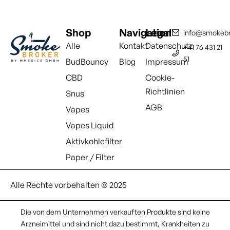
Shop
Navigation
Legal
info@smokebr
Alle
Kontakt
Datenschutz
+41 76 431 21
51
BudBouncy
Blog
Impressum
CBD
Cookie-
Richtlinien
Snus
AGB
Vapes
Vapes Liquid
Aktivkohlefilter
Paper / Filter
Alle Rechte vorbehalten © 2025
Die von dem Unternehmen verkauften Produkte sind keine
Arzneimittel und sind nicht dazu bestimmt, Krankheiten zu