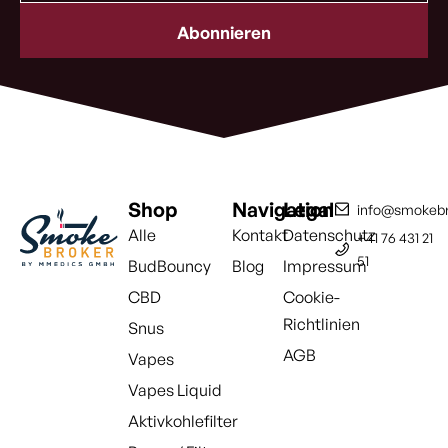
Adresse
(erforderlich)
Shop
Navigation
Legal
info@smokebr
Alle
Kontakt
Datenschutz
+41 76 431 21
51
BudBouncy
Blog
Impressum
CBD
Cookie-
Richtlinien
Snus
AGB
Vapes
Vapes Liquid
Aktivkohlefilter