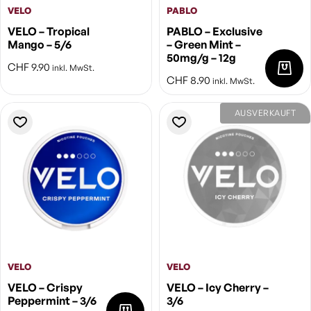
VELO
PABLO
VELO – Tropical
PABLO – Exclusive
Mango – 5/6
– Green Mint –
50mg/g – 12g
CHF
9.90
inkl. MwSt.
CHF
8.90
inkl. MwSt.
AUSVERKAUFT
VELO
VELO
VELO – Crispy
VELO – Icy Cherry –
Peppermint – 3/6
3/6