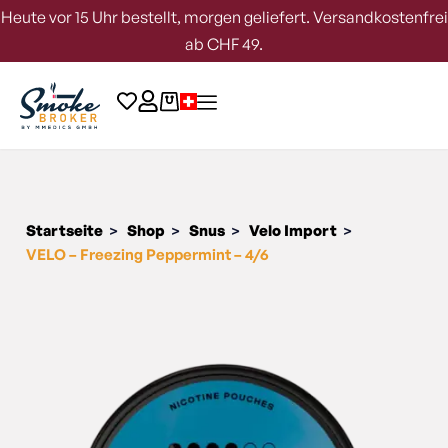
Heute vor 15 Uhr bestellt, morgen geliefert. Versandkostenfrei
ab CHF 49.
Startseite
Shop
Snus
Velo Import
>
>
>
>
VELO – Freezing Peppermint – 4/6