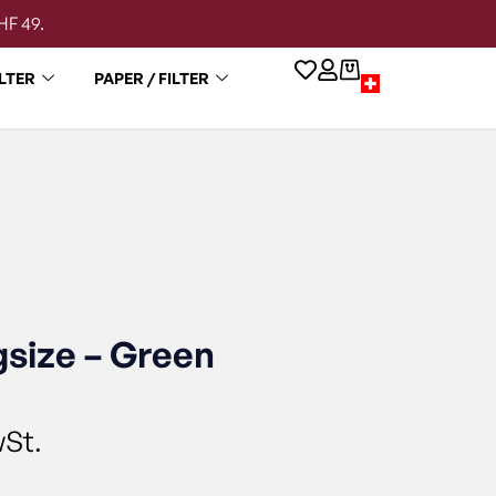
HF 49.
LTER
PAPER / FILTER
gsize – Green
wSt.