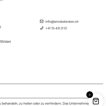
info@smokebroker.ch
z
+41 76 431 21 51
tlinien
0
u behandeln, zu heilen oder zu verhindern. Das Unternehmen gibt