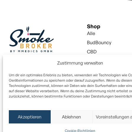
Shop
Alle
BudBouncy
CBD
Snus
Zustimmung verwalten
Vapes
Um dir ein optimales Erlebnis zu bieten, verwenden wir Technologien wie C
Vapes Liquid
Geräteinformationen zu speichern oder darauf zuzugreifen. Wenn du diesen
Technologien zustimmst, können wir Daten wie dein Surfverhalten oder ein
Aktivkohlefilter
auf dieser Website verarbeiten. Wenn du deine Zustimmung nicht erteilst o
zurückziehst, können bestimmte Funktionen oder Darstellungen beeinträcht
Paper / Filter
Alle Rechte vorbehalten © 2025
Akzeptieren
Ablehnen
Voreinstellungen 
Die von dem Unternehmen verkauften Produkte sind keine Arzneim
Cookie-Richtlinien