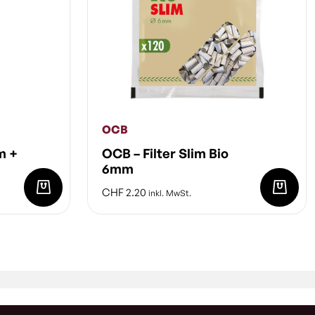
OCB
m +
OCB – Filter Slim Bio
6mm
CHF
2.20
inkl. MwSt.