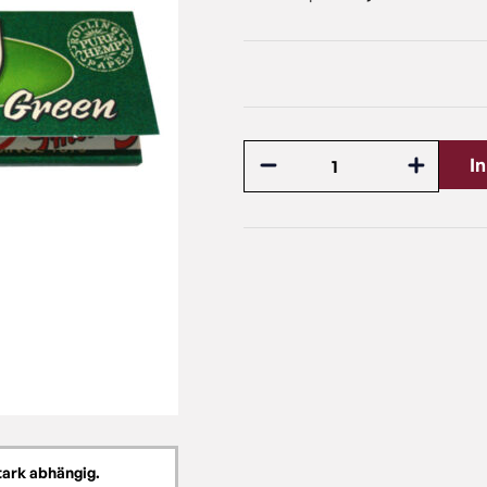
I
tark abhängig.