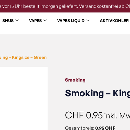
 vor 15 Uhr bestellt, morgen geliefert. Versandkostenfrei ab C
SNUS
VAPES
VAPES LIQUID
AKTIVKOHLEFI
ing – Kingsize – Green
Smoking
Smoking – Kin
CHF
0.95
inkl. M
Gesamtpreis:
0,95 CHF