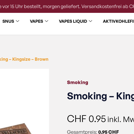
 vor 15 Uhr bestellt, morgen geliefert. Versandkostenfrei ab C
SNUS
VAPES
VAPES LIQUID
AKTIVKOHLEFI
ing – Kingsize – Brown
Smoking
Smoking – Kin
CHF
0.95
inkl. M
Gesamtpreis:
0,95 CHF