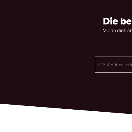
Die be
Melde dich an
E-
Mail
Adresse
(erforderlich)