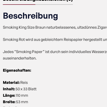
Beschreibung
Smoking King Size Braun naturbelassenes, ultadünnes Zigar
Smoking Rot wird aus gebleichtem Reispapier hergestellt u
Jedes “Smoking Paper” ist durch sein individuelles Wasserz
auseinanderhalten.
Eigenschaften:
Material:
Reis
Inhalt:
50 x 33 Blatt
Länge:
110 mm
Breite:
53 mm