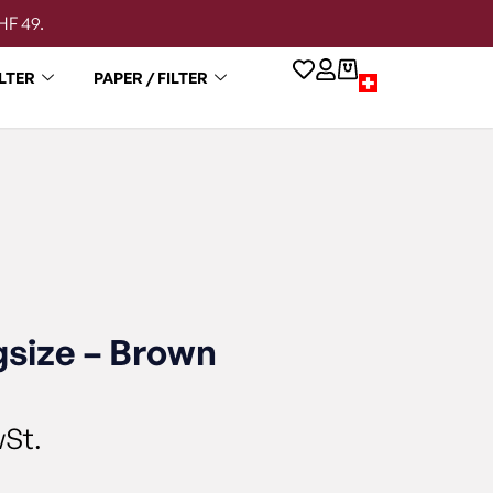
HF 49.
LTER
PAPER / FILTER
gsize – Brown
wSt.