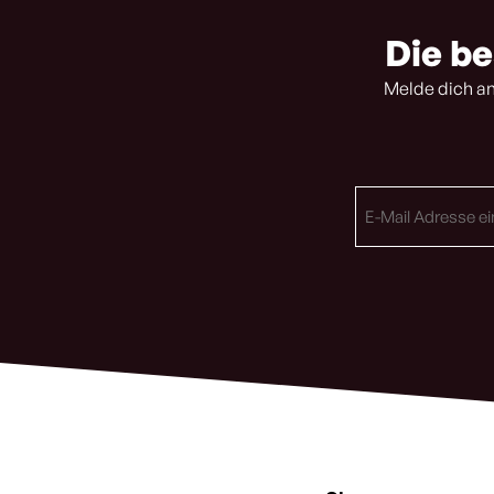
Die be
Melde dich an
E-
Mail
Adresse
(erforderlich)