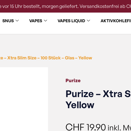
 vor 15 Uhr bestellt, morgen geliefert. Versandkostenfrei ab C
SNUS
VAPES
VAPES LIQUID
AKTIVKOHLEFI
e – Xtra Slim Size – 100 Stück – Glas – Yellow
Purize
Purize – Xtra S
Yellow
CHF
19.90
inkl. M