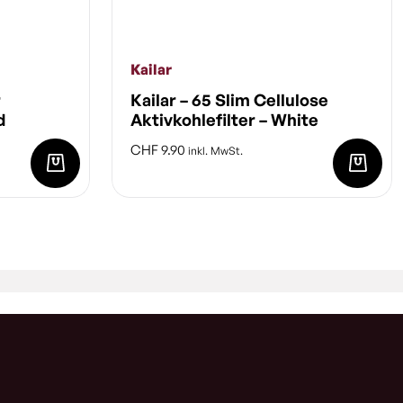
Kailar
r
Kailar – 65 Slim Cellulose
d
Aktivkohlefilter – White
CHF
9.90
inkl. MwSt.