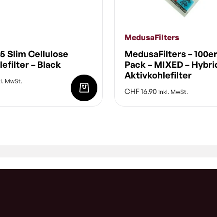
MedusaFilters
65 Slim Cellulose
MedusaFilters – 100e
efilter – Black
Pack – MIXED – Hybri
Aktivkohlefilter
l. MwSt.
CHF
16.90
inkl. MwSt.