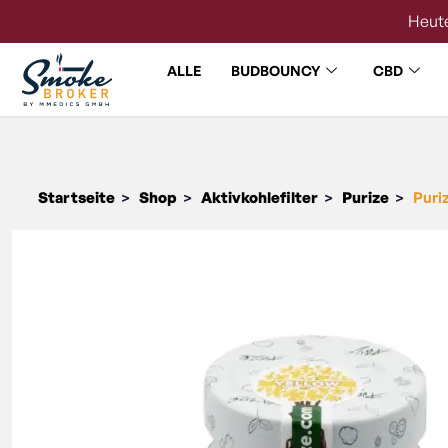
Heute
ALLE
BUDBOUNCY
CBD
Startseite
Shop
Aktivkohlefilter
Purize
Puriz
>
>
>
>