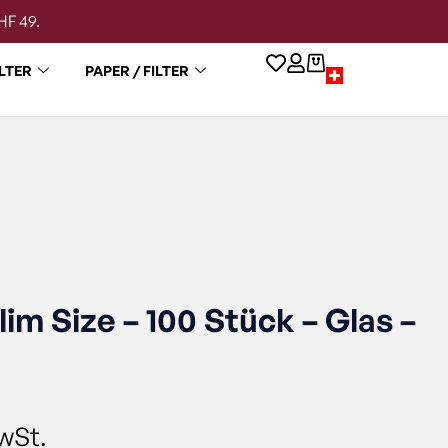
HF 49.
LTER
PAPER / FILTER
lim Size – 100 Stück – Glas –
wSt.