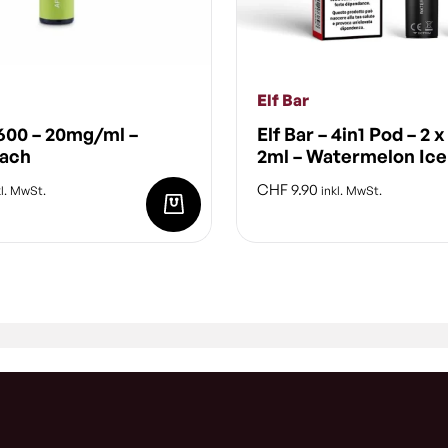
Elf Bar
 600 – 20mg/ml –
Elf Bar – 4in1 Pod – 2 x
each
2ml – Watermelon Ice
CHF
9.90
l. MwSt.
inkl. MwSt.