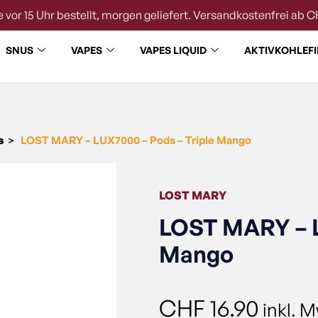
 vor 15 Uhr bestellt, morgen geliefert. Versandkostenfrei ab C
SNUS
VAPES
VAPES LIQUID
AKTIVKOHLEFI
s
LOST MARY – LUX7000 – Pods – Triple Mango
>
LOST MARY
LOST MARY – L
Mango
CHF
16.90
inkl. 