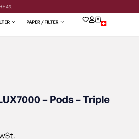
HF 49.
LTER
PAPER / FILTER
UX7000 – Pods – Triple
MwSt.