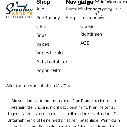
Shop
Navigation
Legal
info@smokebr
Alle
Kontakt
Datenschutz
+41 76 431 21
51
BudBouncy
Blog
Impressum
CBD
Cookie-
Richtlinien
Snus
AGB
Vapes
Vapes Liquid
Aktivkohlefilter
Paper / Filter
Alle Rechte vorbehalten © 2025
Die von dem Unternehmen verkauften Produkte sind keine
Arzneimittel und sind nicht dazu bestimmt, Krankheiten zu
diagnostizieren, zu behandeln, zu heilen oder zu verhindern. Das
Unternehmen gibt keine medizinischen Ratschläge. Wenn du in
medizinischer Behandlung bist, empfehlen wir dir, vor der