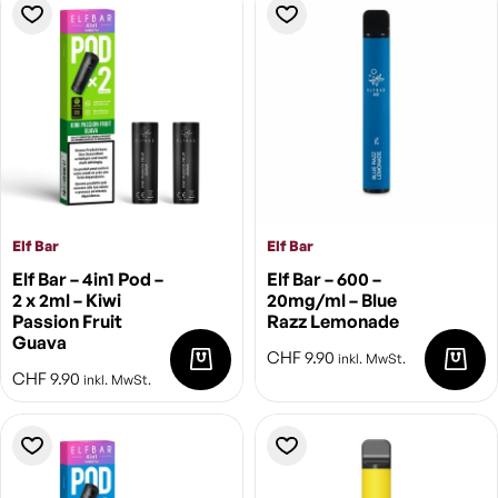
Elf Bar
Elf Bar
Elf Bar – 4in1 Pod –
Elf Bar – 600 –
2 x 2ml – Kiwi
20mg/ml – Blue
Passion Fruit
Razz Lemonade
Guava
CHF
9.90
inkl. MwSt.
CHF
9.90
inkl. MwSt.