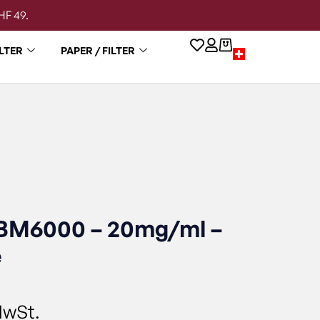
HF 49.
LTER
PAPER / FILTER
BM6000 – 20mg/ml –
e
MwSt.