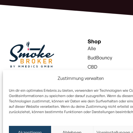
Shop
Alle
BudBouncy
CBD
Snus
Zustimmung verwalten
Vapes
Um dir ein optimales Erlebnis zu bieten, verwenden wir Technologien wie C
Vapes Liquid
Geräteinformationen zu speichern oder darauf zuzugreifen. Wenn du diesen
Technologien zustimmst, können wir Daten wie dein Surfverhalten oder ein
Aktivkohlefilter
auf dieser Website verarbeiten. Wenn du deine Zustimmung nicht erteilst o
zurückziehst, können bestimmte Funktionen oder Darstellungen beeinträcht
Paper / Filter
Alle Rechte vorbehalten © 2025
Akzeptieren
Ablehnen
Voreinstellungen 