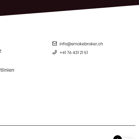
info@smokebroker.ch
z
+41 76 431 21 51
tlinien