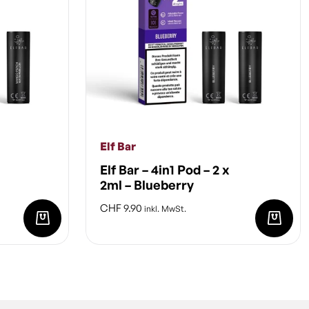
Elf Bar
Elf Bar – 4in1 Pod – 2 x
2ml – Blueberry
CHF
9.90
inkl. MwSt.