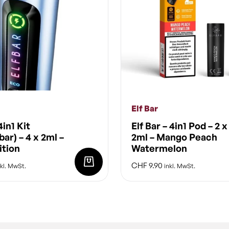
Elf Bar
4in1 Kit
Elf Bar – 4in1 Pod – 2 x
bar) – 4 x 2ml –
2ml – Mango Peach
ition
Watermelon
CHF
9.90
kl. MwSt.
inkl. MwSt.