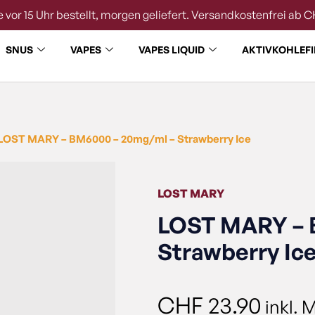
 vor 15 Uhr bestellt, morgen geliefert. Versandkostenfrei ab C
SNUS
VAPES
VAPES LIQUID
AKTIVKOHLEFI
LOST MARY – BM6000 – 20mg/ml – Strawberry Ice
LOST MARY
LOST MARY – 
Strawberry Ic
CHF
23.90
inkl. 