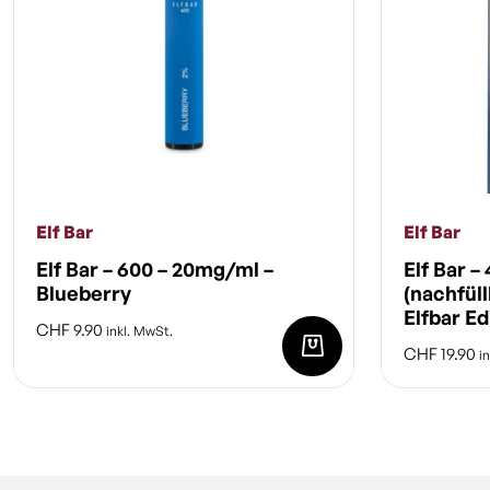
Elf Bar
Elf Bar
Elf Bar – 600 – 20mg/ml –
Elf Bar – 
Blueberry
(nachfüll
Elfbar Ed
CHF
9.90
inkl. MwSt.
CHF
19.90
in