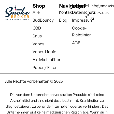
Shop
Navigation
Legal
info@smokebr
Alle
Kontakt
Datenschutz
+41 76 431 21
51
BudBouncy
Blog
Impressum
CBD
Cookie-
Richtlinien
Snus
AGB
Vapes
Vapes Liquid
Aktivkohlefilter
Paper / Filter
Alle Rechte vorbehalten © 2025
Die von dem Unternehmen verkauften Produkte sind keine
Arzneimittel und sind nicht dazu bestimmt, Krankheiten zu
diagnostizieren, zu behandeln, zu heilen oder zu verhindern. Das
Unternehmen gibt keine medizinischen Ratschläge. Wenn du in