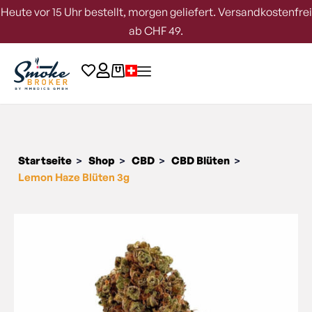
Heute vor 15 Uhr bestellt, morgen geliefert. Versandkostenfrei
ab CHF 49.
Startseite
Shop
CBD
CBD Blüten
>
>
>
>
Lemon Haze Blüten 3g