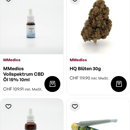
MMedics
MMedics
MMedics
HQ Blüten 30g
Vollspektrum CBD
CHF
119.90
inkl. MwSt.
Öl 15% 10ml
CHF
109.91
inkl. MwSt.