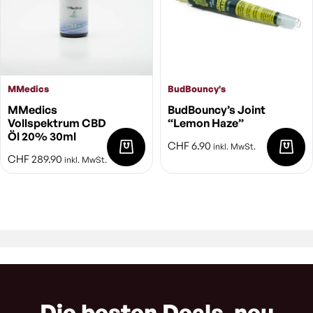
MMedics
BudBouncy's
MMedics
BudBouncy’s Joint
Vollspektrum CBD
“Lemon Haze”
Öl 20% 30ml
CHF
6.90
inkl. MwSt.
CHF
289.90
inkl. MwSt.
Die besten Deals, neu