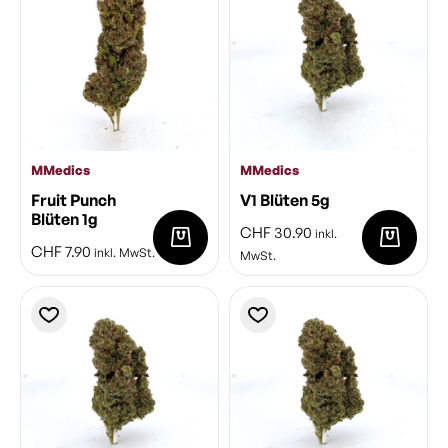
MMedics
MMedics
Fruit Punch
V1 Blüten 5g
Blüten 1g
CHF
30.90
inkl.
CHF
7.90
inkl. MwSt.
MwSt.