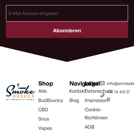
E-
Mail
Adresse
(erforderlich)
Shop
Navigation
Legal
info@smokebr
Alle
Kontakt
Datenschutz
+41 76 431 21
51
BudBouncy
Blog
Impressum
CBD
Cookie-
Richtlinien
Snus
AGB
Vapes