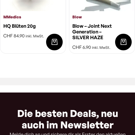
MMedics
Blow
HQ Blüten 20g
Blow – Joint Next
Generation –
CHF
84.90
inkl. MwSt.
SILVER HAZE
CHF
6.90
inkl. MwSt.
Die besten Deals, neu
auch im Newsletter
Melde dich an und sichere dir als Erster den aktuellen