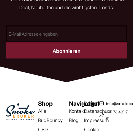
Deal, Neuheiten und die wichtigsten Trends.
E-
Mail
Adresse
(erforderlich)
Shop
Navigation
Legal
info@smokebr
Alle
Kontakt
Datenschutz
+41 76 431 21
51
BudBouncy
Blog
Impressum
CBD
Cookie-