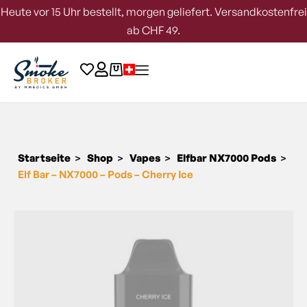
Heute vor 15 Uhr bestellt, morgen geliefert. Versandkostenfrei
ab CHF 49.
Startseite
Shop
Vapes
Elfbar NX7000 Pods
>
>
>
>
Elf Bar – NX7000 – Pods – Cherry Ice