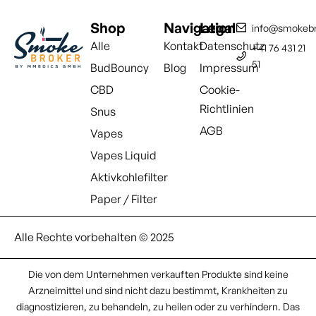
Shop
Navigation
Legal
info@smokebr
Alle
Kontakt
Datenschutz
+41 76 431 21
51
BudBouncy
Blog
Impressum
CBD
Cookie-
Richtlinien
Snus
AGB
Vapes
Vapes Liquid
Aktivkohlefilter
Paper / Filter
Alle Rechte vorbehalten © 2025
Die von dem Unternehmen verkauften Produkte sind keine
Arzneimittel und sind nicht dazu bestimmt, Krankheiten zu
diagnostizieren, zu behandeln, zu heilen oder zu verhindern. Das