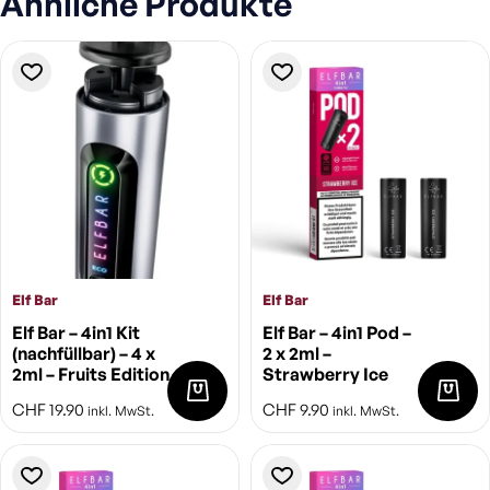
Ähnliche Produkte
Elf Bar
Elf Bar
Elf Bar – 4in1 Kit
Elf Bar – 4in1 Pod –
(nachfüllbar) – 4 x
2 x 2ml –
2ml – Fruits Edition
Strawberry Ice
CHF
19.90
CHF
9.90
inkl. MwSt.
inkl. MwSt.