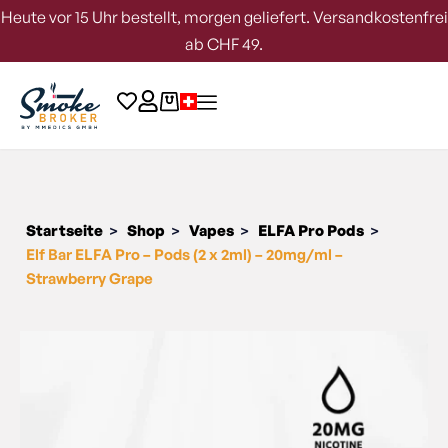
Heute vor 15 Uhr bestellt, morgen geliefert. Versandkostenfrei
ab CHF 49.
Startseite
Shop
Vapes
ELFA Pro Pods
>
>
>
>
Elf Bar ELFA Pro – Pods (2 x 2ml) – 20mg/ml –
Strawberry Grape