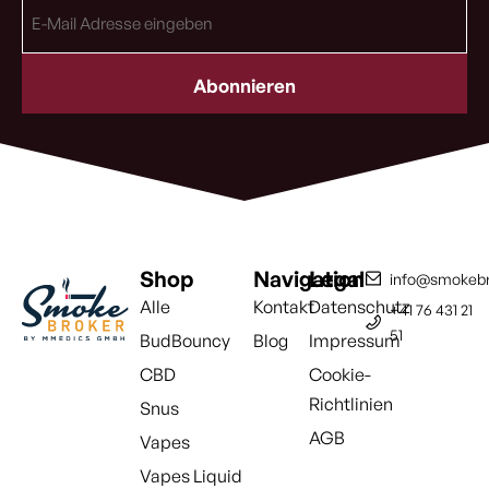
E-
Mail
Adresse
(erforderlich)
Shop
Navigation
Legal
info@smokebr
Alle
Kontakt
Datenschutz
+41 76 431 21
51
BudBouncy
Blog
Impressum
CBD
Cookie-
Richtlinien
Snus
AGB
Vapes
Vapes Liquid