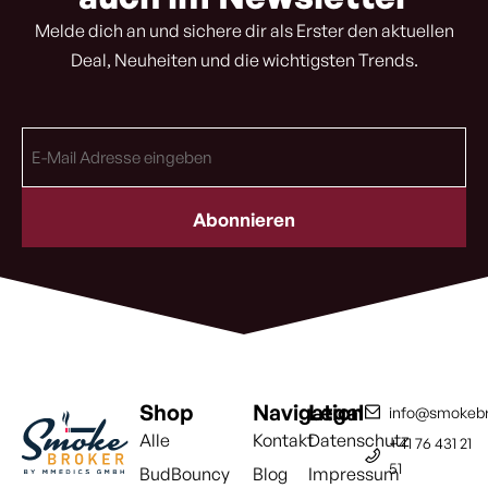
Melde dich an und sichere dir als Erster den aktuellen
Deal, Neuheiten und die wichtigsten Trends.
E-
Mail
Adresse
(erforderlich)
Shop
Navigation
Legal
info@smokebr
Alle
Kontakt
Datenschutz
+41 76 431 21
51
BudBouncy
Blog
Impressum