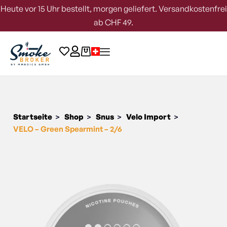
Heute vor 15 Uhr bestellt, morgen geliefert. Versandkostenfrei
ab CHF 49.
Startseite
Shop
Snus
Velo Import
>
>
>
>
VELO – Green Spearmint – 2/6