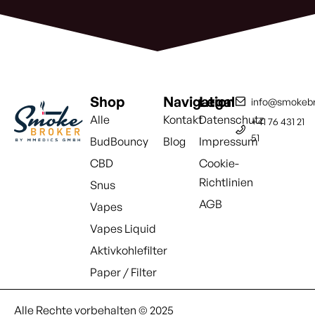
Shop
Navigation
Legal
info@smokebr
Alle
Kontakt
Datenschutz
+41 76 431 21
51
BudBouncy
Blog
Impressum
CBD
Cookie-
Richtlinien
Snus
AGB
Vapes
Vapes Liquid
Aktivkohlefilter
Paper / Filter
Alle Rechte vorbehalten © 2025