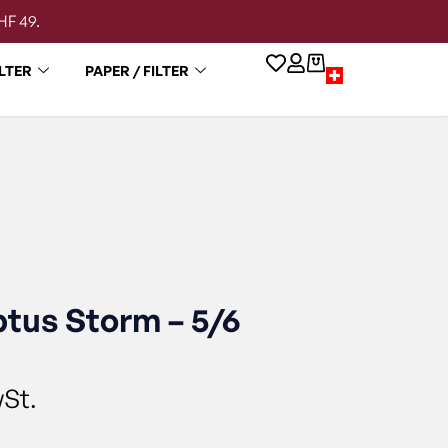
HF 49.
LTER
PAPER / FILTER
tus Storm – 5/6
wSt.