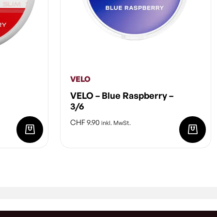
VELO
e
VELO – Blue Raspberry –
3/6
CHF
9.90
inkl. MwSt.