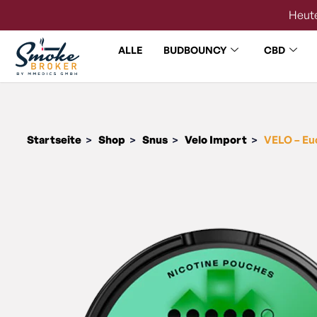
Heute
ALLE
BUDBOUNCY
CBD
Startseite
Shop
Snus
Velo Import
VELO – Eu
>
>
>
>