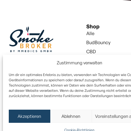
Shop
Alle
BudBouncy
CBD
Snus
Zustimmung verwalten
Vapes
Um dir ein optimales Erlebnis zu bieten, verwenden wir Technologien wie C
Vapes Liquid
Geräteinformationen zu speichern oder darauf zuzugreifen. Wenn du diesen
Technologien zustimmst, können wir Daten wie dein Surfverhalten oder ein
Aktivkohlefilter
auf dieser Website verarbeiten. Wenn du deine Zustimmung nicht erteilst o
zurückziehst, können bestimmte Funktionen oder Darstellungen beeinträcht
Paper / Filter
Alle Rechte vorbehalten © 2025
Akzeptieren
Ablehnen
Voreinstellungen 
Die von dem Unternehmen verkauften Produkte sind keine Arzneim
Cookie-Richtlinien