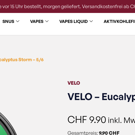
 vor 15 Uhr bestellt, morgen geliefert. Versandkostenfrei ab C
SNUS
VAPES
VAPES LIQUID
AKTIVKOHLEFI
calyptus Storm – 5/6
VELO
VELO – Eucalyp
CHF
9.90
inkl. M
Gesamtpreis:
9,90 CHF