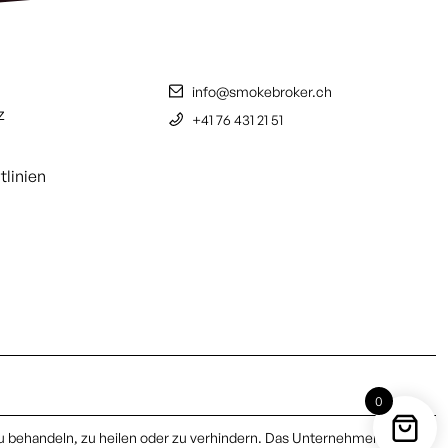
info@smokebroker.ch
z
+41 76 431 21 51
tlinien
0
u behandeln, zu heilen oder zu verhindern. Das Unternehmen gibt