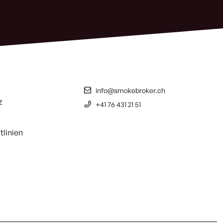
info@smokebroker.ch
z
+41 76 431 21 51
tlinien