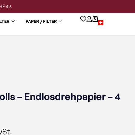
HF 49.
LTER
PAPER / FILTER
olls – Endlosdrehpapier – 4
wSt.