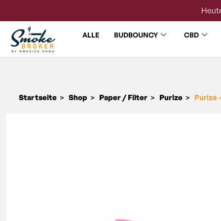
Heute
ALLE
BUDBOUNCY
CBD
Startseite
Shop
Paper / Filter
Purize
Purize 
>
>
>
>