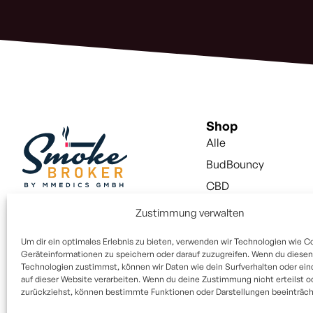
Shop
Alle
BudBouncy
CBD
Snus
Zustimmung verwalten
Vapes
Um dir ein optimales Erlebnis zu bieten, verwenden wir Technologien wie C
Vapes Liquid
Geräteinformationen zu speichern oder darauf zuzugreifen. Wenn du diesen
Technologien zustimmst, können wir Daten wie dein Surfverhalten oder ein
Aktivkohlefilter
auf dieser Website verarbeiten. Wenn du deine Zustimmung nicht erteilst o
zurückziehst, können bestimmte Funktionen oder Darstellungen beeinträcht
Paper / Filter