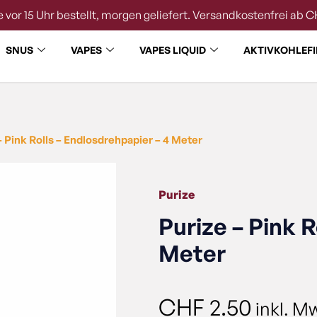
 vor 15 Uhr bestellt, morgen geliefert. Versandkostenfrei ab C
SNUS
VAPES
VAPES LIQUID
AKTIVKOHLEFI
– Pink Rolls – Endlosdrehpapier – 4 Meter
Purize
Purize – Pink R
Meter
CHF
2.50
inkl. M