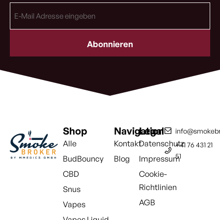
E-
Mail
Adresse
(erforderlich)
Shop
Navigation
Legal
info@smokebr
Alle
Kontakt
Datenschutz
+41 76 431 21
51
BudBouncy
Blog
Impressum
CBD
Cookie-
Richtlinien
Snus
AGB
Vapes
Vapes Liquid