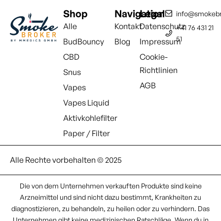
Shop
Navigation
Legal
info@smokebr
Alle
Kontakt
Datenschutz
+41 76 431 21
51
BudBouncy
Blog
Impressum
CBD
Cookie-
Richtlinien
Snus
AGB
Vapes
Vapes Liquid
Aktivkohlefilter
Paper / Filter
Alle Rechte vorbehalten © 2025
Die von dem Unternehmen verkauften Produkte sind keine
Arzneimittel und sind nicht dazu bestimmt, Krankheiten zu
diagnostizieren, zu behandeln, zu heilen oder zu verhindern. Das
Unternehmen gibt keine medizinischen Ratschläge. Wenn du in