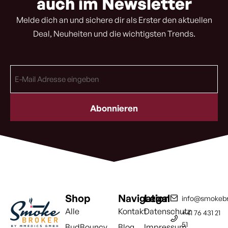
auch im Newsletter
Melde dich an und sichere dir als Erster den aktuellen
Deal, Neuheiten und die wichtigsten Trends.
E-
Mail
Adresse
(erforderlich)
Shop
Navigation
Legal
info@smokebr
Alle
Kontakt
Datenschutz
+41 76 431 21
51
BudBouncy
Blog
Impressum