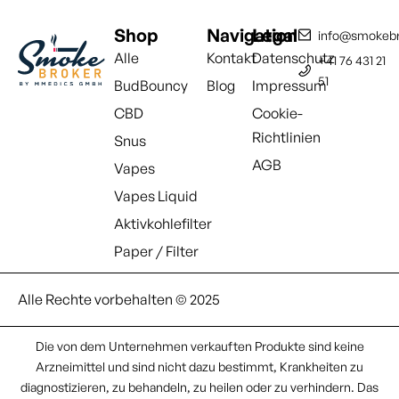
Shop
Navigation
Legal
info@smokebr
Alle
Kontakt
Datenschutz
+41 76 431 21
51
BudBouncy
Blog
Impressum
CBD
Cookie-
Richtlinien
Snus
AGB
Vapes
Vapes Liquid
Aktivkohlefilter
Paper / Filter
Alle Rechte vorbehalten © 2025
Die von dem Unternehmen verkauften Produkte sind keine
Arzneimittel und sind nicht dazu bestimmt, Krankheiten zu
diagnostizieren, zu behandeln, zu heilen oder zu verhindern. Das