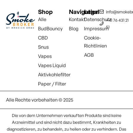
Shop
Navigation
Legal
info@smokebr
Alle
Kontakt
Datenschutz
+41 76 431 21
51
BudBouncy
Blog
Impressum
CBD
Cookie-
Richtlinien
Snus
AGB
Vapes
Vapes Liquid
Aktivkohlefilter
Paper / Filter
Alle Rechte vorbehalten © 2025
Die von dem Unternehmen verkauften Produkte sind keine
Arzneimittel und sind nicht dazu bestimmt, Krankheiten zu
diagnostizieren, zu behandeln, zu heilen oder zu verhindern. Das