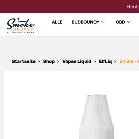
Heute
ALLE
BUDBOUNCY
CBD
Startseite
Shop
Vapes Liquid
ElfLiq
Elf Bar –
>
>
>
>