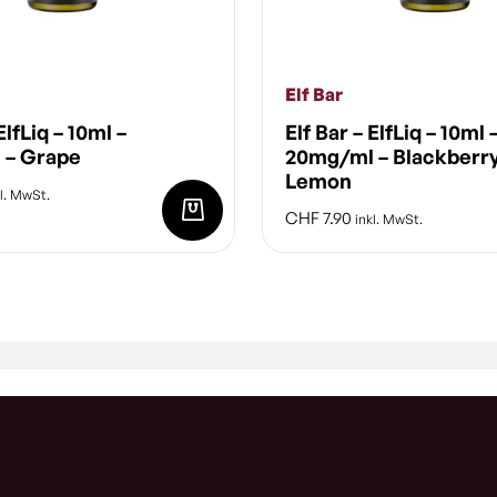
Elf Bar
ElfLiq – 10ml –
Elf Bar – ElfLiq – 10ml 
 – Grape
20mg/ml – Blackberr
Lemon
l. MwSt.
CHF
7.90
inkl. MwSt.