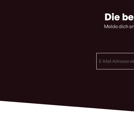
Die be
Melde dich an
E-
Mail
Adresse
(erforderlich)