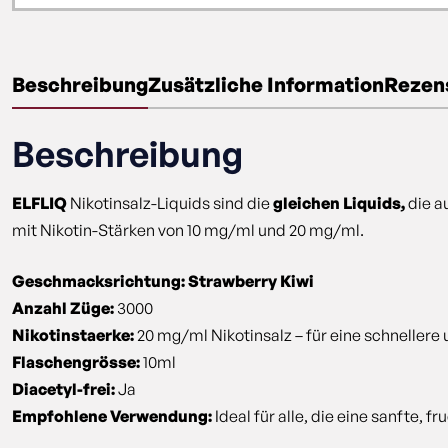
Beschreibung
Zusätzliche Information
Rezens
Beschreibung
ELFLIQ
Nikotinsalz-Liquids sind die
gleichen Liquids,
die a
mit Nikotin-Stärken von 10 mg/ml und 20 mg/ml.
Geschmacksrichtung: Strawberry Kiwi
Anzahl Züge:
3000
Nikotinstaerke:
20 mg/ml Nikotinsalz – für eine schneller
Flaschengrösse:
10ml
Diacetyl-frei:
Ja
Empfohlene Verwendung:
Ideal für alle, die eine sanfte,