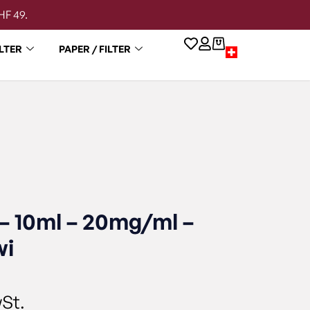
HF 49.
LTER
PAPER / FILTER
q – 10ml – 20mg/ml –
wi
St.