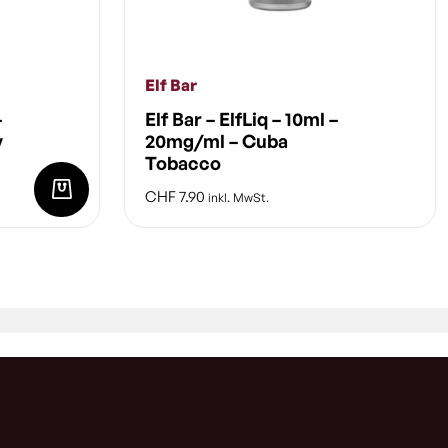
Elf Bar
–
Elf Bar – ElfLiq – 10ml –
y
20mg/ml – Cuba
Tobacco
CHF
7.90
inkl. MwSt.