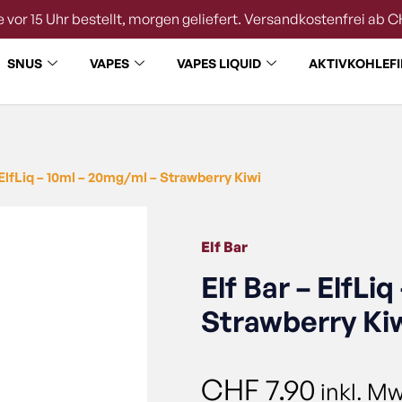
 vor 15 Uhr bestellt, morgen geliefert. Versandkostenfrei ab C
SNUS
VAPES
VAPES LIQUID
AKTIVKOHLEFI
 ElfLiq – 10ml – 20mg/ml – Strawberry Kiwi
Elf Bar
Elf Bar – ElfLi
Strawberry Ki
CHF
7.90
inkl. Mw